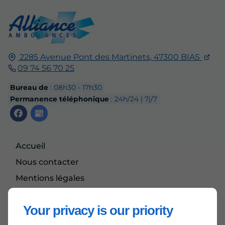
2285 Avenue Pont des Martinets,
47300
BIAS
09 74 56 70 25
Bureau de
: 08h30 - 17h30
Permanence téléphonique
: 24h/24 | 7j/7
Accueil
Nous contacter
Mentions légales
Plan du site
Your privacy is our priority