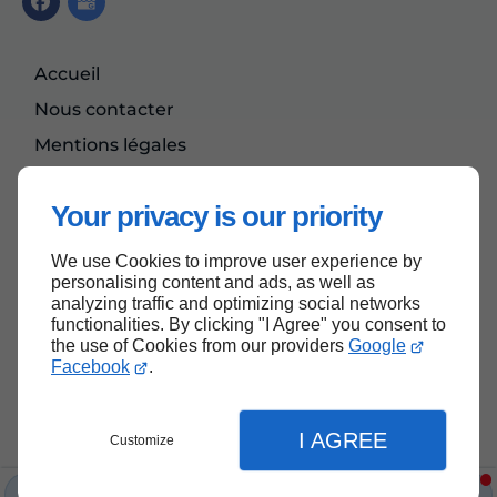
Accueil
Nous contacter
Mentions légales
Plan du site
Your privacy is our priority
We use Cookies to improve user experience by
Haut de page
personalising content and ads, as well as
analyzing traffic and optimizing social networks
functionalities. By clicking "I Agree" you consent to
the use of Cookies from our providers
Google
Facebook
.
I AGREE
Customize