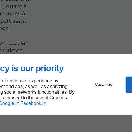
L, quant à
ersonnes à
port assis.
ngs,
on, tout en
 strictes.
cy is our priority
e
 improve user experience by
Customize
nt and ads, as well as analyzing
ng social networks functionalities. By
à
you consent to the use of Cookies
Google
Facebook
.