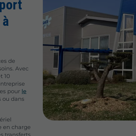
sport
 à
ces de
soins. Avec
t 10
entreprise
sées pour
le
s ou dans
riel
e en charge
s transferts