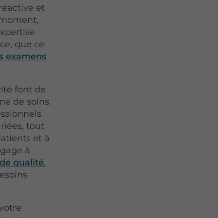
éactive et
t moment,
expertise
ace, que ce
es examens
ité font de
ne de soins.
essionnels
riées, tout
atients et à
ngage à
 de qualité
,
besoins
votre