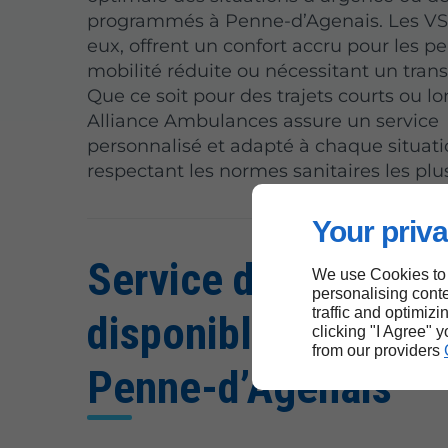
programmés à Penne-d’Agenais. Les VS
eux, offrent un confort accru pour les p
mobilité réduite ou nécessitant un trans
Que ce soit pour des trajets courts ou lo
Alliance Ambulances assure un service
personnalisé et adapté à chaque situati
respectant les normes sanitaires les plus
Your priva
Service d’ambulanc
We use Cookies to
personalising conte
traffic and optimizi
disponibles 24h/24 
clicking "I Agree" 
from our providers
Penne-d’Agenais