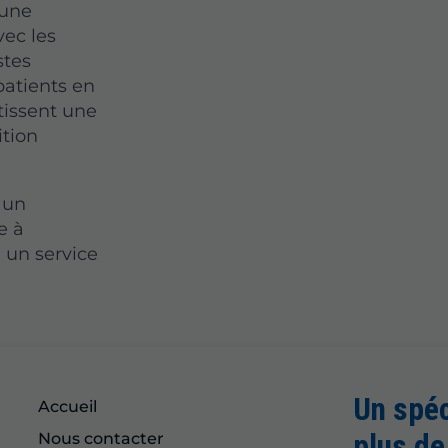
 une
vec les
stes
atients en
ntissent une
ition
 un
e à
 un service
Un spéc
Accueil
plus de
Nous contacter