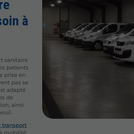
re
oin à
t sanitaire
es patients
e prise en
ent pas se
est adapté
es de
ion, ainsi
euil.
 transport
à mobilité