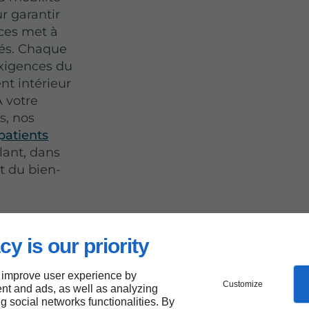
r garantir
nces met à
sés. Chaque
exigences du
t intérieur
 votre
s, nos
patients
lant, dans
t du bien-
cy is our priority
t
 improve user experience by
Customize
ance
nt and ads, as well as analyzing
ng social networks functionalities. By