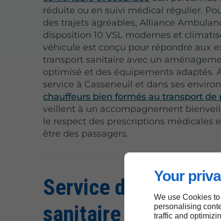
réduite ou en suivi médical régulier. Pou
des trajets agréables, Alliance Ambula
disposition 10 VSL modernes et climati
véhicule est conçu pour répondre aux 
transport sanitaire avec un aménagemen
optimisé et des équipements adaptés. À
service à Casseneuil et dans ses environ
chauffeurs bien formés au transport de 
veillent à un accompagnement bienveil
le respect des prescriptions médicales e
être des passagers.
Your priva
Service de transpor
We use Cookies to
sanitaire en ambul
personalising conte
traffic and optimizi