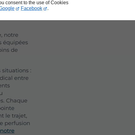
you consent to the use of Cookies
il
Google
Facebook
.
, notre
s équipées
oins de
 situations :
dical entre
ents
ou
es. Chaque
pointe
 le trajet,
e perfusion
,
notre