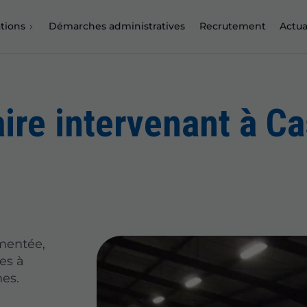
tions
Démarches administratives
Recrutement
Actua
aire intervenant à C
imentée,
es à
es.