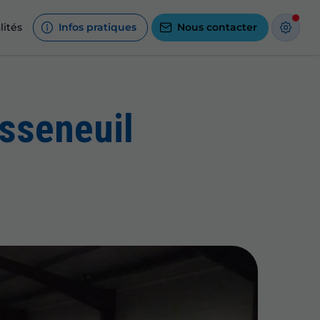
lités
Infos pratiques
Nous contacter
asseneuil