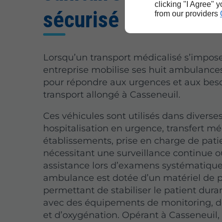
clicking "I Agree" 
sécurisé à Casseneu
from our providers
Lorsqu’un transport médicalisé s’impose
entreprise mobilise ses huit ambulance
pour répondre aux urgences et aux bes
transport allongé à Casseneuil.
Ces véhicules sont utilisés dans diverses
hospitalisation en urgence, transfert mé
établissements, prise en charge de pati
nécessitant une surveillance continue 
assistance lors d’examens systématiqu
ambulance est dotée d’un matériel de 
permettant de stabiliser le patient durant
avec des équipements de monitoring, d
et d’oxygénation. Opérant à Casseneuil