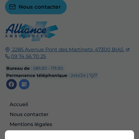
Nous contacter
2285 Avenue Pont des Martinets,
47300
BIAS
09 74 56 70 25
Bureau de
: 08h30 - 17h30
Permanence téléphonique
: 24h/24 | 7j/7
Accueil
Nous contacter
Mentions légales
Plan du site