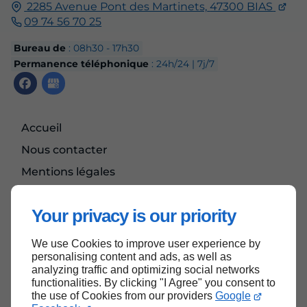
2285 Avenue Pont des Martinets,
47300
BIAS
09 74 56 70 25
Bureau de
: 08h30 - 17h30
Permanence téléphonique
: 24h/24 | 7j/7
Accueil
Nous contacter
Mentions légales
Plan du site
Your privacy is our priority
We use Cookies to improve user experience by
Haut de page
personalising content and ads, as well as
analyzing traffic and optimizing social networks
functionalities. By clicking "I Agree" you consent to
the use of Cookies from our providers
Google